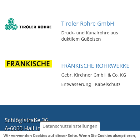
Tiroler Rohre GmbH
Druck- und Kanalrohre aus
duktilem Gußeisen
FRÄNKISCHE ROHRWERKE
Gebr. Kirchner GmbH & Co. KG
Entwässerung - Kabelschutz
Schlöglstraße 36
Datenschutzeinstellungen
A-6060 Hall in Tirol
Tel.: ++43(0)5223 41888
Wir verwenden Cookies auf dieser Seite. Wenn Sie Cookies akzeptieren,