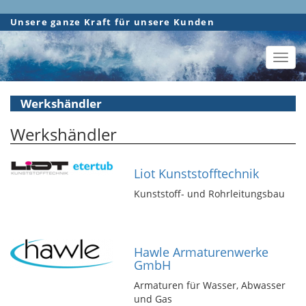
Direkt
Unsere ganze Kraft für unsere Kunden
zum
Inhalt
Toggl
navig
Werkshändler
Werkshändler
Liot Kunststofftechnik
Kunststoff- und Rohrleitungsbau
Hawle Armaturenwerke
GmbH
Armaturen für Wasser, Abwasser
und Gas