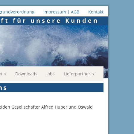
grundverordnung
Impressum | AGB
Kontakt
ft für unsere Kunden
mm
Downloads
Jobs
Lieferpartner
ns
den Gesellschafter Alfred Huber und Oswald