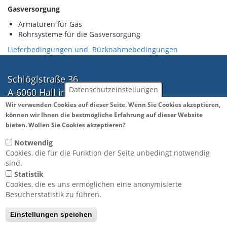
Gasversorgung
Armaturen für Gas
Rohrsysteme für die Gasversorgung
Lieferbedingungen und Rücknahmebedingungen
Schlöglstraße 36
Datenschutzeinstellungen
A-6060 Hall in Tirol
Tel.: ++43(0)5223 41888
Wir verwenden Cookies auf dieser Seite. Wenn Sie Cookies akzeptieren,
können wir Ihnen die bestmögliche Erfahrung auf dieser Website
Fax: ++43(0)5223 43583
Weitere Informationen
bieten. Wollen Sie Cookies akzeptieren?
office@hb-technik.co.at
Notwendig
Cookies, die für die Funktion der Seite unbedingt notwendig
Öffnungszeiten:
sind.
Statistik
Montag bis Donnerstag
Cookies, die es uns ermöglichen eine anonymisierte
07:30 bis 12:00 Uhr
Besucherstatistik zu führen.
13:00 bis 17:00 Uhr
Einstellungen speichen
Freitag