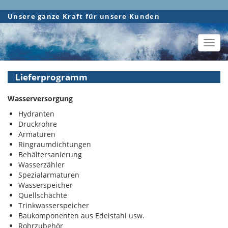
Direkt
Unsere ganze Kraft für unsere Kunden
zum
Inhalt
Toggl
navig
Lieferprogramm
Wasserversorgung
Hydranten
Druckrohre
Armaturen
Ringraumdichtungen
Behältersanierung
Wasserzähler
Spezialarmaturen
Wasserspeicher
Quellschächte
Trinkwasserspeicher
Baukomponenten aus Edelstahl usw.
Rohrzubehör