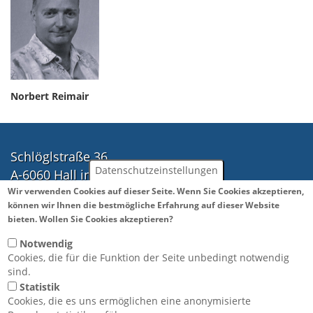
Norbert Reimair
Schlöglstraße 36
Datenschutzeinstellungen
A-6060 Hall in Tirol
Tel.: ++43(0)5223 41888
Wir verwenden Cookies auf dieser Seite. Wenn Sie Cookies akzeptieren,
können wir Ihnen die bestmögliche Erfahrung auf dieser Website
Fax: ++43(0)5223 43583
Weitere Informationen
bieten. Wollen Sie Cookies akzeptieren?
office@hb-technik.co.at
Notwendig
Cookies, die für die Funktion der Seite unbedingt notwendig
Öffnungszeiten:
sind.
Statistik
Montag bis Donnerstag
Cookies, die es uns ermöglichen eine anonymisierte
07:30 bis 12:00 Uhr