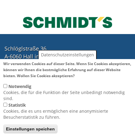
Schlöglstraße 36
Datenschutzeinstellungen
A-6060 Hall in Tirol
Tel.: ++43(0)5223 41888
Wir verwenden Cookies auf dieser Seite. Wenn Sie Cookies akzeptieren,
können wir Ihnen die bestmögliche Erfahrung auf dieser Website
Fax: ++43(0)5223 43583
Weitere Informationen
bieten. Wollen Sie Cookies akzeptieren?
office@hb-technik.co.at
Notwendig
Cookies, die für die Funktion der Seite unbedingt notwendig
Öffnungszeiten:
sind.
Statistik
Montag bis Donnerstag
Cookies, die es uns ermöglichen eine anonymisierte
07:30 bis 12:00 Uhr
Besucherstatistik zu führen.
13:00 bis 17:00 Uhr
Einstellungen speichen
Freitag